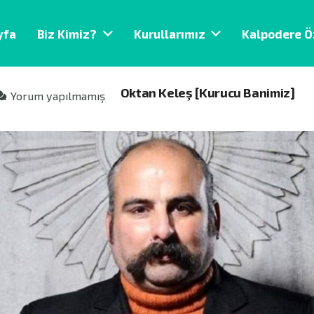
yfa
Biz Kimiz?
Kurullarımız
Kalpodere Ö
Oktan Keleş [Kurucu Banimiz]
Yorum yapılmamış