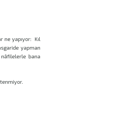
 ne yapıyor: Kıl
 asgaride yapman
nâfilelerle bana
stenmiyor.