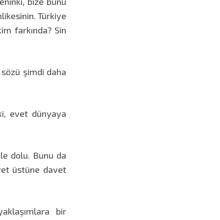
eninki, bize bunu
likesinin. Türkiye
im farkında? Sin
 sözü şimdi daha
ki, evet dünyaya
ile dolu. Bunu da
avet üstüne davet
 yaklaşımlara bir