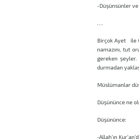
-Düşünsünler ve t
….
Birçok Ayet ile
namazını, tut o
gereken şeyler.
durmadan yaklaş
Müslümanlar düş
Düşününce ne ol
Düşününce:
-Allah’ın Kur’an’d