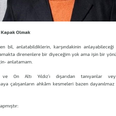
e Kapak Olmak
en bil, anlatabildiklerin, karşındakinin anlayabileceğ
akta direnenlere bir diyeceğim yok ama işin bir yönü 
için- anlatamam.
 ve On Altı Yıldız’ı dışarıdan tanıyanlar vey
aya çalışanların ahkâm kesmeleri bazen dayanılmaz
apmıştır: