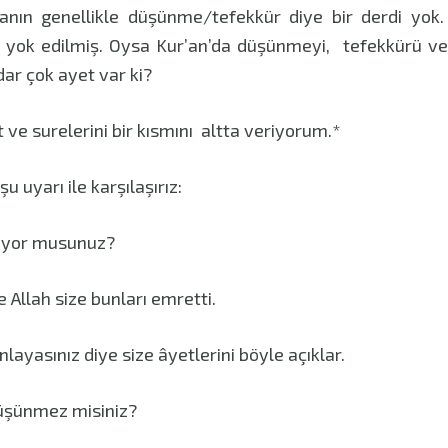
nın genellikle düşünme/tefekkür diye bir derdi yok
de yok edilmiş. Oysa Kur’an’da düşünmeyi, tefekkürü v
dar çok ayet var ki?
ve surelerini bir kısmını altta veriyorum.*
şu uyarı ile karşılaşırız:
üyor musunuz?
 Allah size bunları emretti.
layasınız diye size âyetlerini böyle açıklar.
düşünmez misiniz?