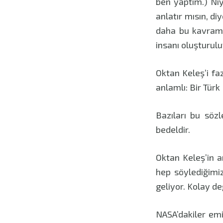
ben yaptım.) Niy
anlatır mısın, di
daha bu kavraml
insanı oluşturul
Oktan Keleş’i f
anlamlı: Bir Tür
Bazıları bu söz
bedeldir.
Oktan Keleş’in a
hep söylediğimiz
geliyor. Kolay d
NASA’dakiler emi