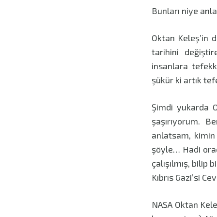
Bunları niye anl
Oktan Keleş’in di
tarihini değişt
insanlara tefek
şükür ki artık t
Şimdi yukarda O
şaşırıyorum. Be
anlatsam, kimin
şöyle… Hadi ora
çalışılmış, bilip 
Kıbrıs Gazi’si Ce
NASA Oktan Keleş