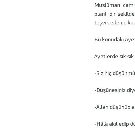
Müslüman camia
planlı bir şekil
teşvik eden o ka
Bu konudaki Ayet 
Ayetlerde sık sık 
-Siz hiç düşünm
-Düşünesiniz diye
-Allah düşünüp an
-Hâlâ akıl edip 