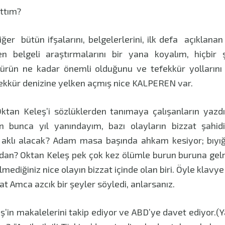
attım?
ğer bütün ifşalarını, belgelerlerini, ilk defa açıklanan 
iren belgeli araştırmalarını bir yana koyalım, hiçbi
kürün ne kadar önemli olduğunu ve tefekkür yollarını g
efekkür denizine yelken açmış nice KALPEREN var.
ktan Keleş’i sözlüklerden tanımaya çalışanların yazdı
n bunca yıl yanındayım, bazı olayların bizzat şahidiy
 aklı alacak? Adam masa başında ahkam kesiyor; bıyığı 
dan? Oktan Keleş pek çok kez ölümle burun buruna gel
bilmediğiniz nice olayın bizzat içinde olan biri. Öyle klav
vat Amca azcık bir şeyler söyledi, anlarsanız.
’in makalelerini takip ediyor ve ABD’ye davet ediyor.(Y