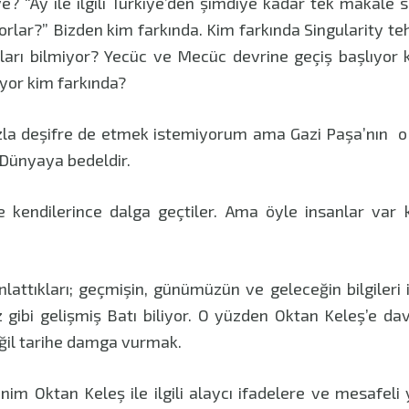
e? “Ay ile ilgili Türkiye’den şimdiye kadar tek makale s
yorlar?” Bizden kim farkında. Kim farkında Singularity teh
arı bilmiyor? Yecüc ve Mecüc devrine geçiş başlıyor k
uyor kim farkında?
azla deşifre de etmek istemiyorum ama Gazi Paşa’nın o
k Dünyaya bedeldir.
le kendilerince dalga geçtiler. Ama öyle insanlar var 
nlattıkları; geçmişin, günümüzün ve geleceğin bilgileri 
 gibi gelişmiş Batı biliyor. O yüzden Oktan Keleş’e d
eğil tarihe damga vurmak.
nim Oktan Keleş ile ilgili alaycı ifadelere ve mesafeli