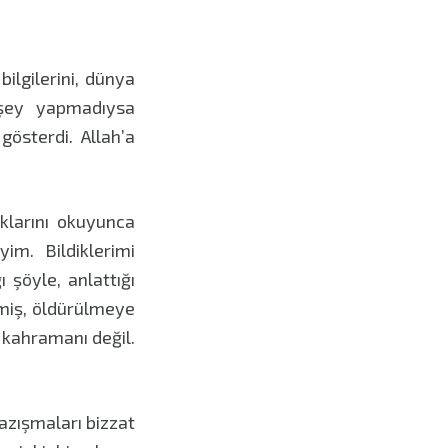
bilgilerini, dünya
r şey yapmadıysa
österdi. Allah’a
klarını okuyunca
im. Bildiklerimi
şöyle, anlattığı
miş, öldürülmeye
ye kahramanı değil.
azışmaları bizzat