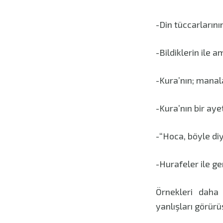
-Din tüccarlarını
-Bildiklerin ile a
-Kura’nın; manala
-Kura’nın bir ayet
-“Hoca, böyle di
-Hurafeler ile ger
Örnekleri daha
yanlışları görürü