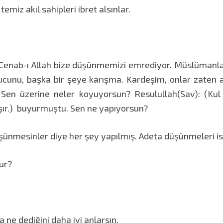
emiz akıl sahipleri ibret alsınlar.
 Cenab-ı Allah bize düşünmemizi emrediyor. Müslümanlar
rucunu, başka bir şeye karışma. Kardeşim, onlar zaten
 Sen üzerine neler koyuyorsun? Resulullah(Sav): (Kul 
ır.) buyurmuştu. Sen ne yapıyorsun?
ünmesinler diye her şey yapılmış. Adeta düşünmeleri i
ur?
a ne dediğini daha iyi anlarsın.