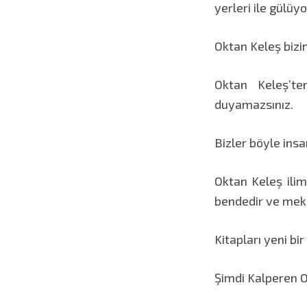
yerleri ile gülüyo
Oktan Keleş bizim 
Oktan Keleş’te
duyamazsınız.
Bizler böyle insa
Oktan Keleş ilim
bendedir ve mek
Kitapları yeni bi
Şimdi Kalperen O