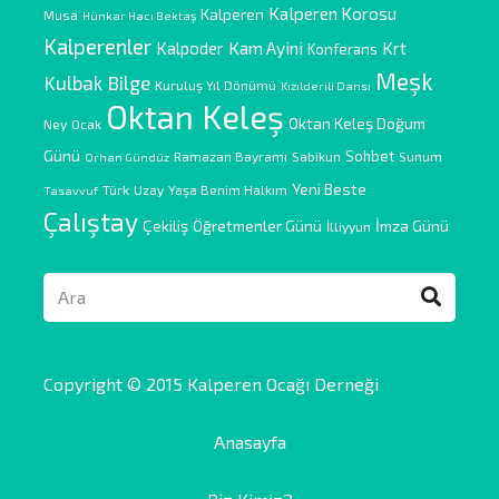
Kalperen Korosu
Kalperen
Musa
Hünkar Hacı Bektaş
Kalperenler
Kam Ayini
Kalpoder
Krt
Konferans
Meşk
Kulbak Bilge
Kuruluş Yıl Dönümü
Kızılderili Dansı
Oktan Keleş
Oktan Keleş Doğum
Ney
Ocak
Günü
Sohbet
Ramazan Bayramı
Sabikun
Sunum
Orhan Gündüz
Yeni Beste
Türk
Uzay
Yaşa Benim Halkım
Tasavvuf
Çalıştay
Çekiliş
Öğretmenler Günü
İmza Günü
İlliyyun
Copyright © 2015 Kalperen Ocağı Derneği
Anasayfa