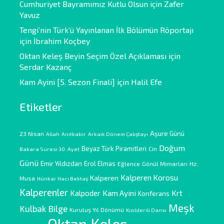
Cumhuriyet Bayramımız Kutlu Olsun
için
Zafer
Yavuz
Tengi’nin Türk’ü Yayınlanan İlk Bölümün Röportajı
için
İbrahim Koçbey
Oktan Keleş Beyin Seçim Özel Açıklaması
için
Serdar Kazanç
Kam Ayini [5. Sezon Finali]
için
Halil Efe
Etiketler
Aşure Günü
23 Nisan
Allah
Anıtkabir
Arkaik Dönem Çalıştayı
Doğum
Beyaz Türk Piramitleri
Cin
Bakara Suresi 30. Ayet
Günü
Emir Yıldızdan
Erol Elmas
Eğlence
Gönül Mimarları
Hz.
Kalperen Korosu
Kalperen
Musa
Hünkar Hacı Bektaş
Kalperenler
Kam Ayini
Kalpoder
Krt
Konferans
Meşk
Kulbak Bilge
Kuruluş Yıl Dönümü
Kızılderili Dansı
Oktan Keleş