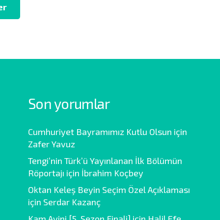
er
Son yorumlar
Cumhuriyet Bayramımız Kutlu Olsun
için
Zafer Yavuz
Tengi’nin Türk’ü Yayınlanan İlk Bölümün
Röportajı
için
İbrahim Koçbey
Oktan Keleş Beyin Seçim Özel Açıklaması
için
Serdar Kazanç
Kam Ayini [5. Sezon Finali]
için
Halil Efe