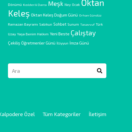
Oktan
Meşk
Dönümü
Ney
Ocak
Kızılderili Dansı
Keleş
Oktan Keleş Doğum Günü
Orhan Gündüz
Sohbet
Ramazan Bayramı
Sabikun
Sunum
Türk
Tasavvuf
Çalıştay
Yeni Beste
Uzay
Yaşa Benim Halkım
Çekiliş
Öğretmenler Günü
İmza Günü
İlliyyun
Kalpodere Özel
Tüm Kategoriler
İletişim