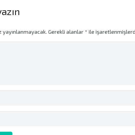
 yazın
iz yayınlanmayacak.
Gerekli alanlar
*
ile işaretlenmişlerd