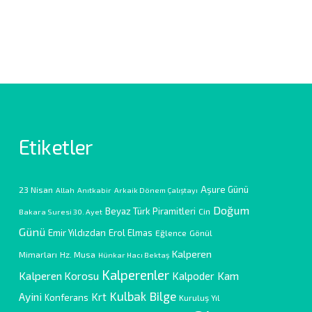
Etiketler
Aşure Günü
23 Nisan
Allah
Anıtkabir
Arkaik Dönem Çalıştayı
Doğum
Beyaz Türk Piramitleri
Cin
Bakara Suresi 30. Ayet
Günü
Emir Yıldızdan
Erol Elmas
Eğlence
Gönül
Kalperen
Mimarları
Hz. Musa
Hünkar Hacı Bektaş
Kalperenler
Kalperen Korosu
Kam
Kalpoder
Kulbak Bilge
Ayini
Krt
Konferans
Kuruluş Yıl