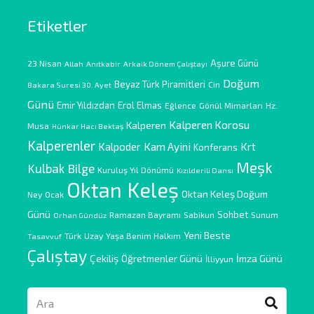
Etiketler
Aşure Günü
23 Nisan
Allah
Anıtkabir
Arkaik Dönem Çalıştayı
Doğum
Beyaz Türk Piramitleri
Cin
Bakara Suresi 30. Ayet
Günü
Emir Yıldızdan
Erol Elmas
Eğlence
Gönül Mimarları
Hz.
Kalperen Korosu
Kalperen
Musa
Hünkar Hacı Bektaş
Kalperenler
Kam Ayini
Kalpoder
Krt
Konferans
Meşk
Kulbak Bilge
Kuruluş Yıl Dönümü
Kızılderili Dansı
Oktan Keleş
Oktan Keleş Doğum
Ney
Ocak
Günü
Sohbet
Ramazan Bayramı
Sabikun
Sunum
Orhan Gündüz
Yeni Beste
Türk
Uzay
Yaşa Benim Halkım
Tasavvuf
Çalıştay
Çekiliş
Öğretmenler Günü
İmza Günü
İlliyyun