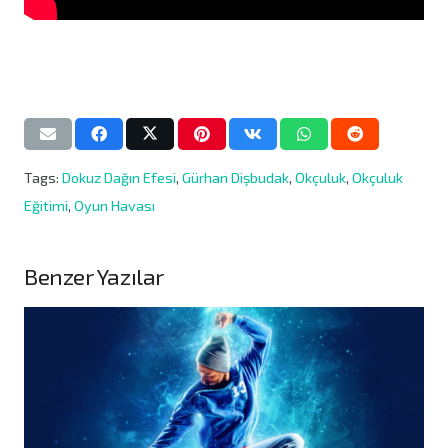
Tags:
Dokuz Dağın Efesi
,
Gürhan Dişbudak
,
Okçuluk
,
Okçuluk
Eğitimi
,
Oyun Havası
Benzer Yazılar