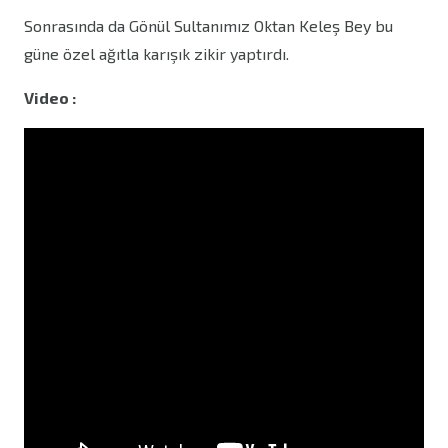
Sonrasında da Gönül Sultanımız Oktan Keleş Bey bu
güne özel ağıtla karışık zikir yaptırdı.
Video :