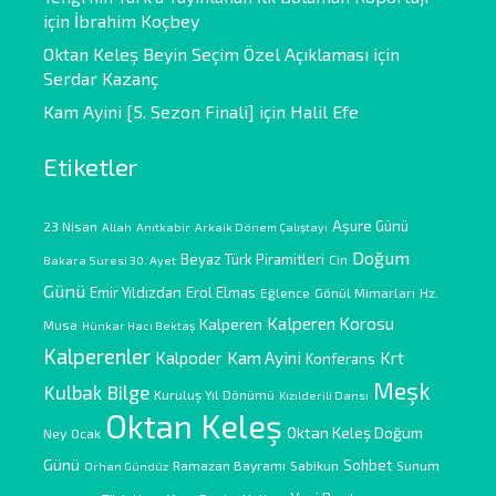
için
İbrahim Koçbey
Oktan Keleş Beyin Seçim Özel Açıklaması
için
Serdar Kazanç
Kam Ayini [5. Sezon Finali]
için
Halil Efe
Etiketler
Aşure Günü
23 Nisan
Allah
Anıtkabir
Arkaik Dönem Çalıştayı
Doğum
Beyaz Türk Piramitleri
Cin
Bakara Suresi 30. Ayet
Günü
Emir Yıldızdan
Erol Elmas
Eğlence
Gönül Mimarları
Hz.
Kalperen Korosu
Kalperen
Musa
Hünkar Hacı Bektaş
Kalperenler
Kam Ayini
Kalpoder
Krt
Konferans
Meşk
Kulbak Bilge
Kuruluş Yıl Dönümü
Kızılderili Dansı
Oktan Keleş
Oktan Keleş Doğum
Ney
Ocak
Günü
Sohbet
Ramazan Bayramı
Sabikun
Sunum
Orhan Gündüz