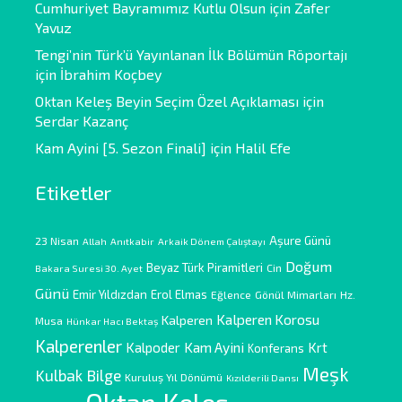
Cumhuriyet Bayramımız Kutlu Olsun
için
Zafer
Yavuz
Tengi’nin Türk’ü Yayınlanan İlk Bölümün Röportajı
için
İbrahim Koçbey
Oktan Keleş Beyin Seçim Özel Açıklaması
için
Serdar Kazanç
Kam Ayini [5. Sezon Finali]
için
Halil Efe
Etiketler
Aşure Günü
23 Nisan
Allah
Anıtkabir
Arkaik Dönem Çalıştayı
Doğum
Beyaz Türk Piramitleri
Cin
Bakara Suresi 30. Ayet
Günü
Emir Yıldızdan
Erol Elmas
Eğlence
Gönül Mimarları
Hz.
Kalperen Korosu
Kalperen
Musa
Hünkar Hacı Bektaş
Kalperenler
Kam Ayini
Kalpoder
Krt
Konferans
Meşk
Kulbak Bilge
Kuruluş Yıl Dönümü
Kızılderili Dansı