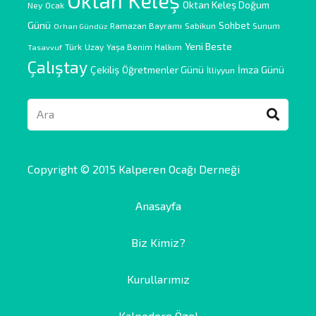
Oktan Keleş
Oktan Keleş Doğum
Ney
Ocak
Günü
Sohbet
Ramazan Bayramı
Sabikun
Sunum
Orhan Gündüz
Yeni Beste
Türk
Uzay
Yaşa Benim Halkım
Tasavvuf
Çalıştay
Çekiliş
Öğretmenler Günü
İmza Günü
İlliyyun
Copyright © 2015 Kalperen Ocağı Derneği
Anasayfa
Biz Kimiz?
Kurullarımız
Kalpodere Özel