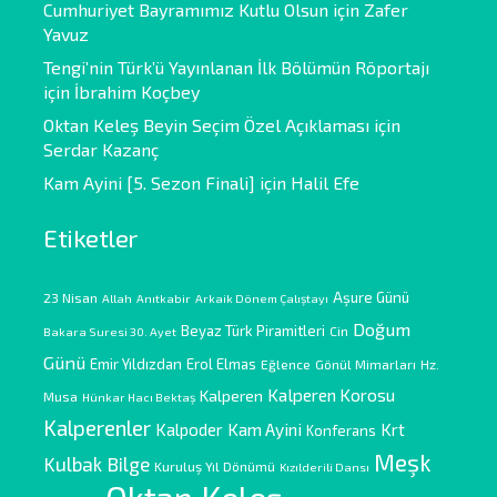
Cumhuriyet Bayramımız Kutlu Olsun
için
Zafer
Yavuz
Tengi’nin Türk’ü Yayınlanan İlk Bölümün Röportajı
için
İbrahim Koçbey
Oktan Keleş Beyin Seçim Özel Açıklaması
için
Serdar Kazanç
Kam Ayini [5. Sezon Finali]
için
Halil Efe
Etiketler
Aşure Günü
23 Nisan
Allah
Anıtkabir
Arkaik Dönem Çalıştayı
Doğum
Beyaz Türk Piramitleri
Cin
Bakara Suresi 30. Ayet
Günü
Emir Yıldızdan
Erol Elmas
Eğlence
Gönül Mimarları
Hz.
Kalperen Korosu
Kalperen
Musa
Hünkar Hacı Bektaş
Kalperenler
Kam Ayini
Kalpoder
Krt
Konferans
Meşk
Kulbak Bilge
Kuruluş Yıl Dönümü
Kızılderili Dansı