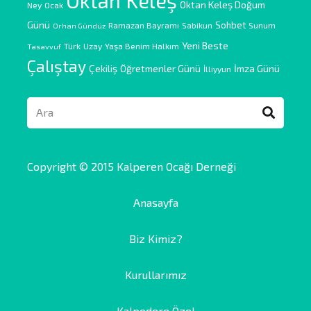
Oktan Keleş
Oktan Keleş Doğum
Ney
Ocak
Günü
Sohbet
Ramazan Bayramı
Sabikun
Sunum
Orhan Gündüz
Yeni Beste
Türk
Uzay
Yaşa Benim Halkım
Tasavvuf
Çalıştay
Çekiliş
Öğretmenler Günü
İmza Günü
İlliyyun
Copyright © 2015 Kalperen Ocağı Derneği
Anasayfa
Biz Kimiz?
Kurullarımız
Kalpodere Özel