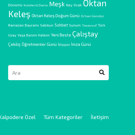
Oktan
Meşk
Dönümü
Ney
Ocak
Kızılderili Dansı
Keleş
Oktan Keleş Doğum Günü
Orhan Gündüz
Sohbet
Ramazan Bayramı
Sabikun
Sunum
Türk
Tasavvuf
Çalıştay
Yeni Beste
Uzay
Yaşa Benim Halkım
Çekiliş
Öğretmenler Günü
İmza Günü
İlliyyun
Kalpodere Özel
Tüm Kategoriler
İletişim