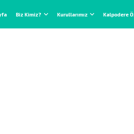
yfa
Biz Kimiz?
Kurullarımız
Kalpodere Ö