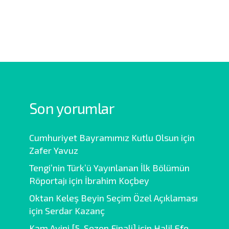
Son yorumlar
Cumhuriyet Bayramımız Kutlu Olsun
için
Zafer Yavuz
Tengi’nin Türk’ü Yayınlanan İlk Bölümün
Röportajı
için
İbrahim Koçbey
Oktan Keleş Beyin Seçim Özel Açıklaması
için
Serdar Kazanç
Kam Ayini [5. Sezon Finali]
için
Halil Efe