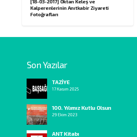
[18-03-2017] Oktan Keleş ve
Kalperenlerinin Anıtkabir Ziyareti
Fotoğrafları
Son Yazılar
TAZİYE
17 Kasım 2025
100. Yılımız Kutlu Olsun
29 Ekim 2023
ANT Kitabı