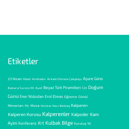
Etiketler
Aşure Günü
23 Nisan
Allah
Anıtkabir
Arkaik Dönem Çalıştayı
Doğum
Beyaz Türk Piramitleri
Cin
Bakara Suresi 30. Ayet
Günü
Emir Yıldızdan
Erol Elmas
Eğlence
Gönül
Kalperen
Mimarları
Hz. Musa
Hünkar Hacı Bektaş
Kalperenler
Kalperen Korosu
Kam
Kalpoder
Kulbak Bilge
Ayini
Krt
Konferans
Kuruluş Yıl