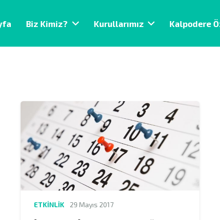
yfa
Biz Kimiz?
Kurullarımız
Kalpodere Ö
ETKINLIK
29 Mayıs 2017