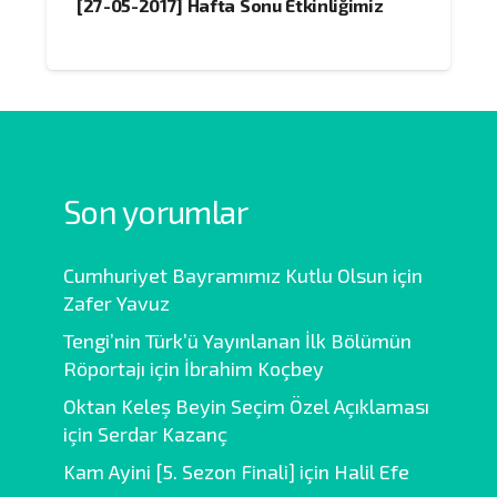
[27-05-2017] Hafta Sonu Etkinliğimiz
Son yorumlar
Cumhuriyet Bayramımız Kutlu Olsun
için
Zafer Yavuz
Tengi’nin Türk’ü Yayınlanan İlk Bölümün
Röportajı
için
İbrahim Koçbey
Oktan Keleş Beyin Seçim Özel Açıklaması
için
Serdar Kazanç
Kam Ayini [5. Sezon Finali]
için
Halil Efe