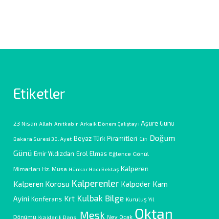
Etiketler
Aşure Günü
23 Nisan
Allah
Anıtkabir
Arkaik Dönem Çalıştayı
Doğum
Beyaz Türk Piramitleri
Cin
Bakara Suresi 30. Ayet
Günü
Emir Yıldızdan
Erol Elmas
Eğlence
Gönül
Kalperen
Mimarları
Hz. Musa
Hünkar Hacı Bektaş
Kalperenler
Kalperen Korosu
Kam
Kalpoder
Kulbak Bilge
Ayini
Krt
Konferans
Kuruluş Yıl
Oktan
Meşk
Dönümü
Ney
Ocak
Kızılderili Dansı